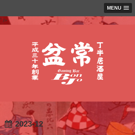
MENU
" />
2023-12