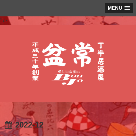
MENU
" />
2022-12