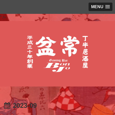
MENU
" />
2023-09