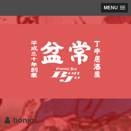
MENU
" />
bonjo