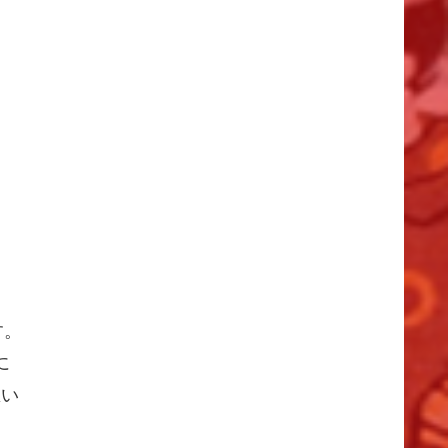
す。
に
思い